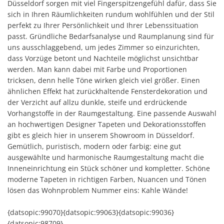
Düsseldorf sorgen mit viel Finger­spitzengefühl dafür, dass Sie
sich in Ihren Räumlichkeiten rundum wohl­fühlen und der Stil
perfekt zu Ihrer Persönlichkeit und Ihrer Lebenssituation
passt. Gründliche Bedarfsanalyse und Raumplanung sind für
uns ausschlaggebend, um jedes Zimmer so einzurichten,
dass Vorzüge betont und Nachteile möglichst unsichtbar
werden. Man kann dabei mit Farbe und Proportionen
tricksen, denn helle Töne wirken gleich viel größer. Einen
ähnlichen Effekt hat zurückhaltende Fensterdekoration und
der Verzicht auf allzu dunkle, steife und erdrückende
Vorhangstoffe in der Raumgestaltung. Eine passende Auswahl
an hochwertigen Designer Tapeten und Dekorationsstoffen
gibt es gleich hier in unserem Showroom in Düsseldorf.
Gemütlich, puristisch, modern oder farbig: eine gut
ausgewählte und harmonische Raumgestaltung macht die
Inneneinrichtung ein Stück schöner und kompletter. Schöne
moderne Tapeten in richtigen Farben, Nuancen und Tönen
lösen das Wohnproblem Nummer eins: Kahle Wände!
{datsopic:99070}{datsopic:99063}{datsopic:99036}
{datsopic:98709}