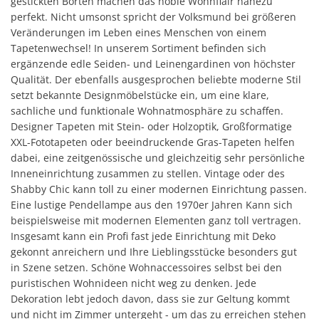
gestickten Borten machen das noble Wohnflair nahezu
perfekt. Nicht umsonst spricht der Volksmund bei größeren
Veränderungen im Leben eines Menschen von einem
Tapetenwechsel! In unserem Sortiment befinden sich
ergänzende edle Seiden- und Leinengardinen von höchster
Qualität. Der ebenfalls ausgesprochen beliebte moderne Stil
setzt bekannte Designmöbelstücke ein, um eine klare,
sachliche und funktionale Wohnatmosphäre zu schaffen.
Designer Tapeten mit Stein- oder Holzoptik, Großformatige
XXL-Fototapeten oder beeindruckende Gras-Tapeten helfen
dabei, eine zeitgenössische und gleichzeitig sehr persönliche
Inneneinrichtung zusammen zu stellen. Vintage oder des
Shabby Chic kann toll zu einer modernen Einrichtung passen.
Eine lustige Pendellampe aus den 1970er Jahren Kann sich
beispielsweise mit modernen Elementen ganz toll vertragen.
Insgesamt kann ein Profi fast jede Einrichtung mit Deko
gekonnt anreichern und Ihre Lieblingsstücke besonders gut
in Szene setzen. Schöne Wohnaccessoires selbst bei den
puristischen Wohnideen nicht weg zu denken. Jede
Dekoration lebt jedoch davon, dass sie zur Geltung kommt
und nicht im Zimmer untergeht - um das zu erreichen stehen