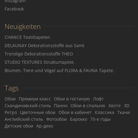
Instagram
Facebook
Neuigkeiten
CHANCE Textiltapeten
DELAUNAY Dekorationsstoffe aus Samt
Trendige Dekorationsstoffe THEO
STUDIO TEXTURES Strukturtapete.
Blumen, Tiere und Vögel auf FLORA & FAUNA Tapete.
Tags
Обои
Премиум класс
Обои в гостиную
Лофт
Скандинавский стиль
Панно
Обои в спальню
Хюгге
3D
Ретро
Цветочные обои
Обои в кабинет
Классика
Ткани
Английский стиль
Фотообои
Барокко
70-е годы
Детские обои
Ар-деко