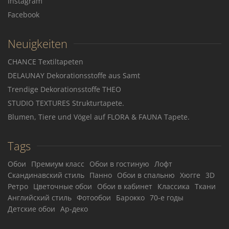
Instagram
Facebook
Neuigkeiten
CHANCE Textiltapeten
DELAUNAY Dekorationsstoffe aus Samt
Trendige Dekorationsstoffe THEO
STUDIO TEXTURES Strukturtapete.
Blumen, Tiere und Vögel auf FLORA & FAUNA Tapete.
Tags
Обои
Премиум класс
Обои в гостиную
Лофт
Скандинавский стиль
Панно
Обои в спальню
Хюгге
3D
Ретро
Цветочные обои
Обои в кабинет
Классика
Ткани
Английский стиль
Фотообои
Барокко
70-е годы
Детские обои
Ар-деко