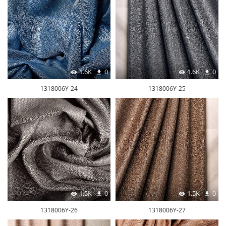
1.6K
0
1.6K
0
1318006Y-24
1318006Y-25
1.5K
0
1.5K
0
1318006Y-26
1318006Y-27