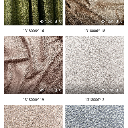
1.6K
0
1.6K
0
1318006Y-16
1318006Y-18
1.7K
0
1.7K
0
1318006Y-19
1318006Y-2