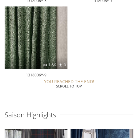
1318006Y-5
1318006Y-7
1.6K
0
1318006Y-9
YOU REACHED THE END!
SCROLL TO TOP
Saison Highlights