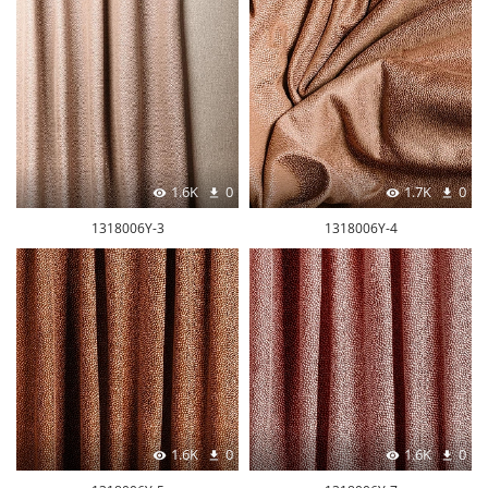
1.6K
0
1.7K
0
1318006Y-3
1318006Y-4
1.6K
0
1.6K
0