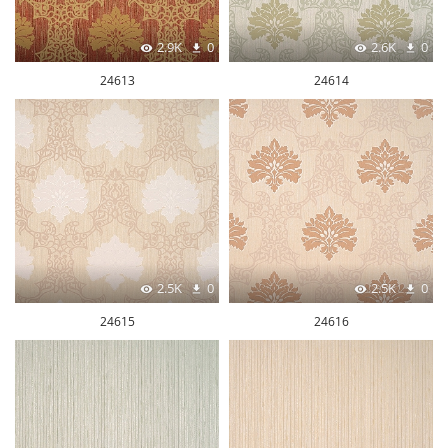
2.9K
0
2.6K
0
24613
24614
2.5K
0
2.5K
0
24615
24616