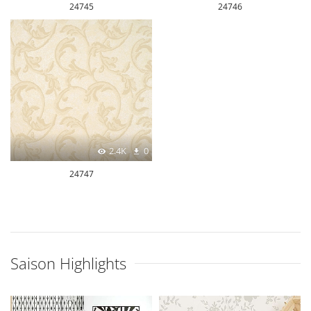
24745
24746
2.4K
0
24747
Saison Highlights