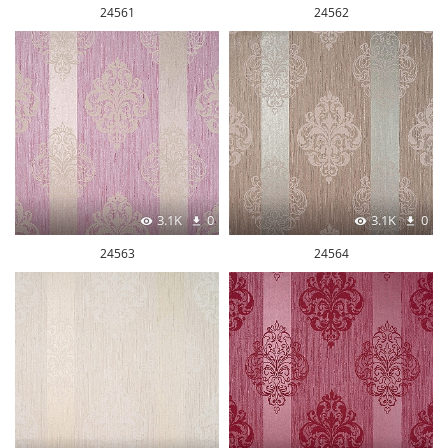
24561
24562
3.1K
0
3.1K
0
24563
24564