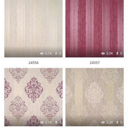
3.1K
0
3.0K
0
24556
24557
3.1K
0
3.2K
0