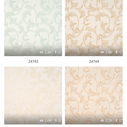
2.4K
0
2.4K
0
24743
24744
2.6K
0
2.2K
0