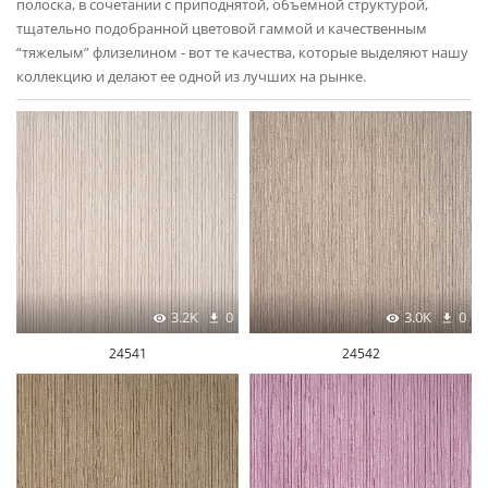
полоска, в сочетании с приподнятой, объемной структурой,
тщательно подобранной цветовой гаммой и качественным
“тяжелым” флизелином - вот те качества, которые выделяют нашу
коллекцию и делают ее одной из лучших на рынке.
3.2K
0
3.0K
0
24541
24542