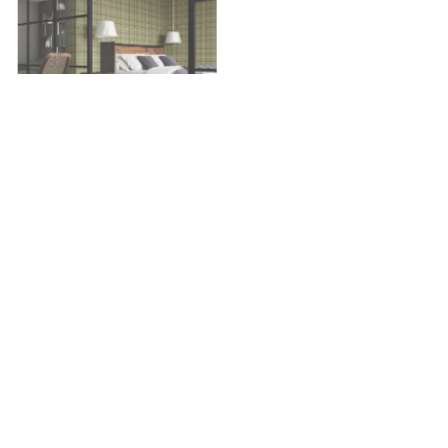
Tapetenrechner
Errechnen Sie Ihren Tapetenbedarf
Navigation in Katalogen
Textiltapeten
Edle Stoffe
Edle Tapeten
KT Architects
KT Exclusive