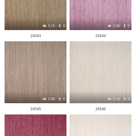
3.1K
0
3.0K
0
24543
24544
2.9K
0
3.1K
0
24545
24546