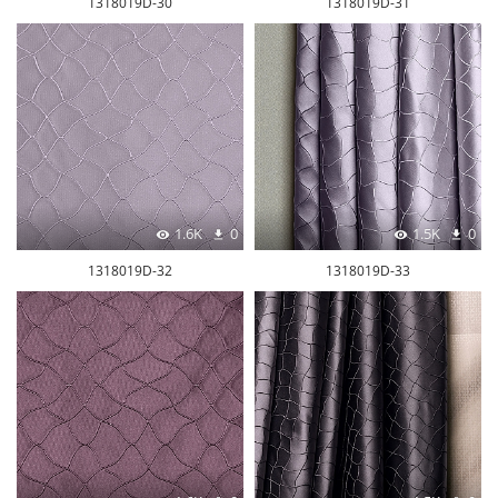
1318019D-30
1318019D-31
1.6K
0
1.5K
0
1318019D-32
1318019D-33