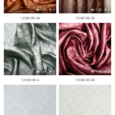
1.2K
0
1.2K
0
1318019D-38
1318019D-39
1.1K
0
1.1K
0
1318019D-4
1318019D-40