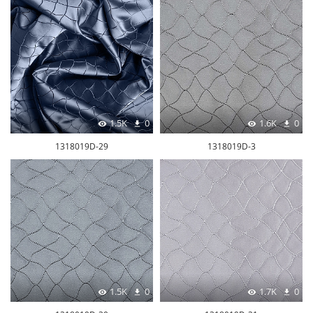
1.5K
0
1.6K
0
1318019D-29
1318019D-3
1.5K
0
1.7K
0