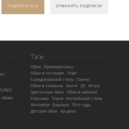
Тэги
Обои
Премиум класс
Обои в гостиную
Лофт
AY.
Скандинавский стиль
Панно
Обои в спальню
Хюгге
3D
Ретро
TURES.
Цветочные обои
Обои в кабинет
 обоях
Классика
Ткани
Английский стиль
Фотообои
Барокко
70-е годы
Детские обои
Ар-деко