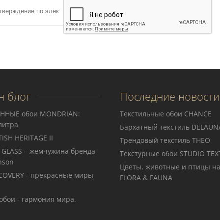
н блог
Последние новости
ННЫЕ обои MONDRIAN:
Текстильные обои CHANCE
литра
Бархатный текстиль DELAUN
ISH HERITAGE II
Трендовый текстиль THEO
 GLASS – жемчужина бренда
Teкстурные обои STUDIO TEX
nson
Цветы, животные и птицы на
COVERY - прекрасные миры
FLORA & FAUNA
обои - гармония мира.