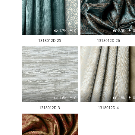
1.7K
0
2.5K
0
1318012D-25
1318012D-26
1.6K
0
1.8K
0
1318012D-3
1318012D-4