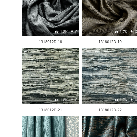
1.8K
0
1.7K
0
1318012D-18
1318012D-19
1.8K
0
1.7K
0
1318012D-21
1318012D-22