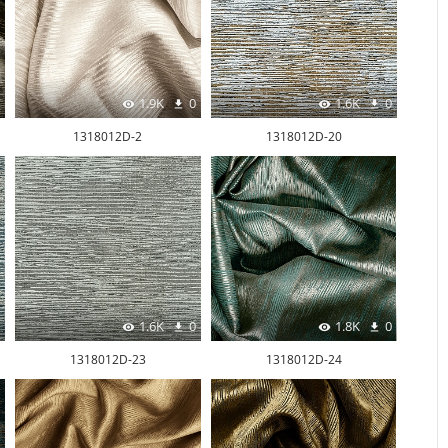
1.9K
0
1.6K
0
1318012D-2
1318012D-20
1.6K
0
1.8K
0
1318012D-23
1318012D-24