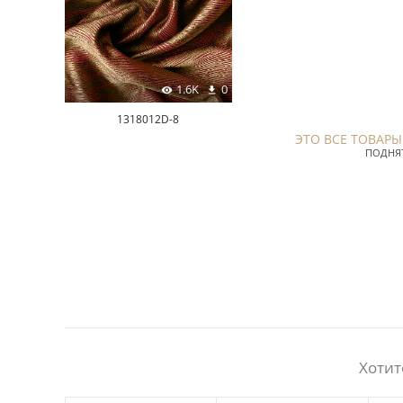
1.6K
0
1318012D-8
ЭТО ВСЕ ТОВАРЫ
ПОДНЯТ
Хотит