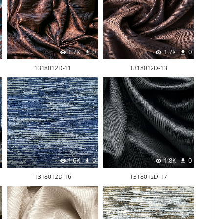
1.7K
0
1.7K
0
1318012D-11
1318012D-13
1.6K
0
1.8K
0
1318012D-16
1318012D-17