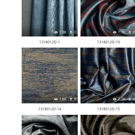
1.8K
0
1.7K
0
1318012D-1
1318012D-10
1.6K
0
2.2K
0
1318012D-14
1318012D-15