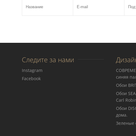
Следите за нами
Дизай
Instagram
СОВРЕМЕ
синяя па
Facebook
Обои BRIT
Обои SEA
Carl Robi
Обои DIS
дома.
Зеленые 