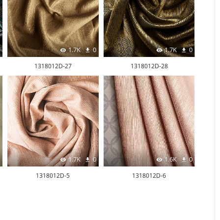
1.7K
0
1.7K
0
1318012D-27
1318012D-28
1.7K
0
1.6K
0
1318012D-5
1318012D-6