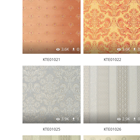
3.6K
0
3.6K
0
KTE01021
KTE01022
3.9K
1
2.9K
0
KTE01025
KTE01026