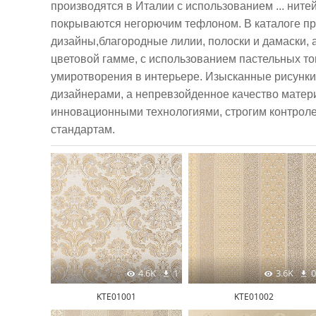
производятся в Италии с использованием ... ните
покрываются негорючим тефлоном. В каталоге пр
дизайны,благородные лилии, полоски и дамаски, 
цветовой гамме, с использованием пастельных т
умиротворения в интерьере. Изысканные рисунк
дизайнерами, а непревзойденное качество мате
инновационными технологиями, строгим контрол
стандартам.
4.6K
1
3.6K
0
KTE01001
KTE01002