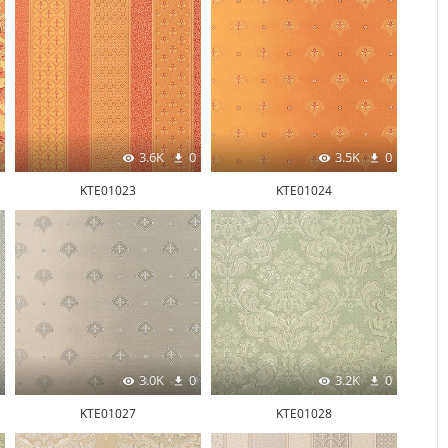
3.6K
0
3.5K
0
KTE01023
KTE01024
3.0K
0
3.2K
0
KTE01027
KTE01028