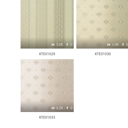
3.0K
0
3.0K
0
KTE01029
KTE01030
3.2K
0
KTE01033