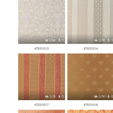
3.9K
1
3.7K
1
KTE01013
KTE01014
3.7K
0
3.7K
0
KTE01017
KTE01018