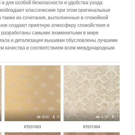
й и для особой безопасности и удобства ухода
еобладают классические при этом оригинальные
а также их сочетания, выполненные в спокойной
онов создают приятную атмосферу спокойствия и
и разработаны самыми знаменитыми в мире
риала и детализация вышивки обусловлены лучшими
ем качества и соответствием всем международным
4.0K
1
4.1K
1
KTE01003
KTE01004