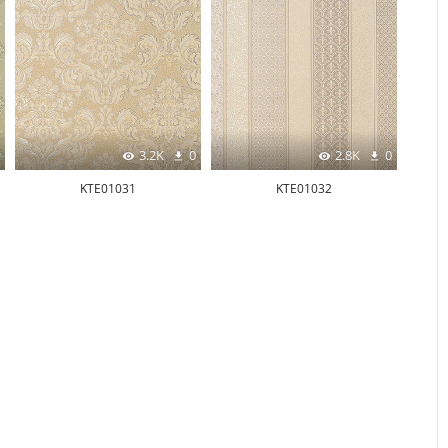
3.2K
0
2.8K
0
KTE01031
KTE01032