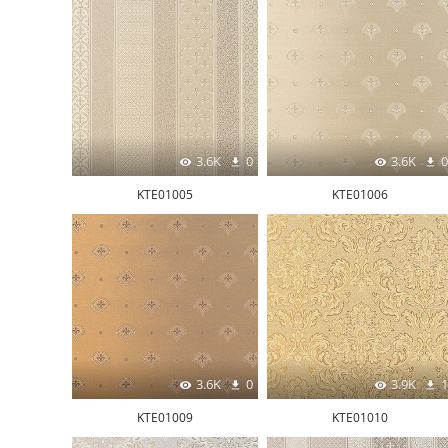
3.6K
0
3.6K
0
KTE01005
KTE01006
3.6K
0
3.9K
1
KTE01009
KTE01010