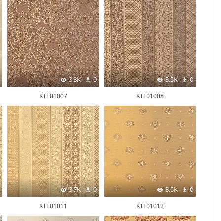
3.8K
0
3.5K
0
KTE01007
KTE01008
3.7K
0
3.5K
0
KTE01011
KTE01012