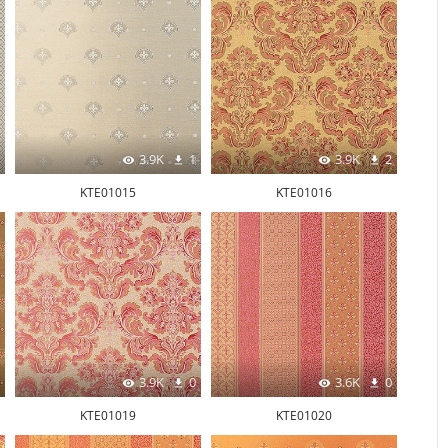
3.9K
1
3.9K
2
KTE01015
KTE01016
3.9K
0
3.6K
0
KTE01019
KTE01020