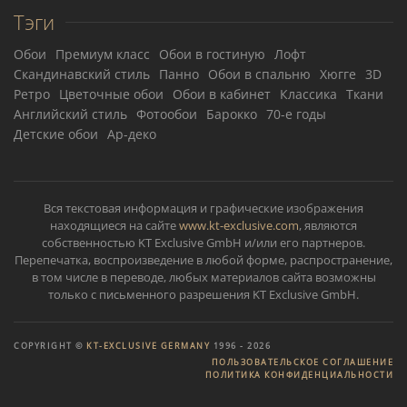
Тэги
Обои
Премиум класс
Обои в гостиную
Лофт
Скандинавский стиль
Панно
Обои в спальню
Хюгге
3D
Ретро
Цветочные обои
Обои в кабинет
Классика
Ткани
Английский стиль
Фотообои
Барокко
70-е годы
Детские обои
Ар-деко
Вся текстовая информация и графические изображения
находящиеся на сайте
www.kt-exclusive.com
, являются
собственностью KT Exclusive GmbH и/или его партнеров.
Перепечатка, воспроизведение в любой форме, распространение,
в том числе в переводе, любых материалов сайта возможны
только с письменного разрешения KT Exclusive GmbH.
COPYRIGHT ©
KT-EXCLUSIVE GERMANY
1996 -
2026
ПОЛЬЗОВАТЕЛЬСКОЕ СОГЛАШЕНИЕ
ПОЛИТИКА КОНФИДЕНЦИАЛЬНОСТИ