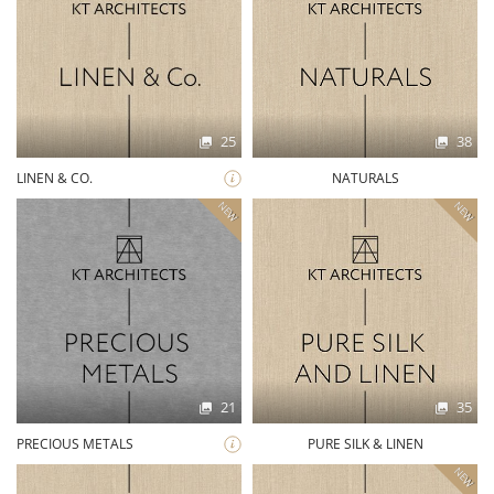
25
38
LINEN & CO.
NATURALS
NEW
NEW
21
35
PRECIOUS METALS
PURE SILK & LINEN
NEW