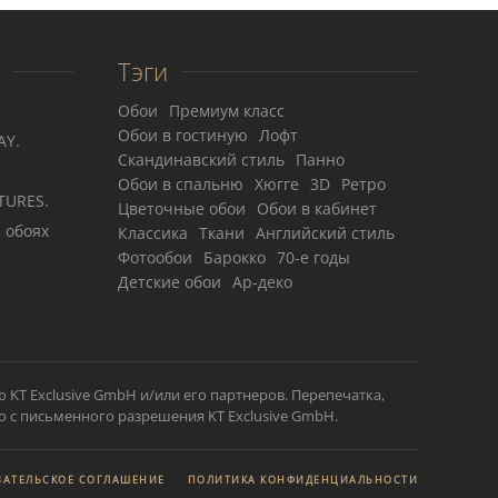
Тэги
Обои
Премиум класс
Обои в гостиную
Лофт
AY.
Скандинавский стиль
Панно
Обои в спальню
Хюгге
3D
Ретро
TURES.
Цветочные обои
Обои в кабинет
 обоях
Классика
Ткани
Английский стиль
Фотообои
Барокко
70-е годы
Детские обои
Ар-деко
ю KT Exclusive GmbH и/или его партнеров. Перепечатка,
о с письменного разрешения KT Exclusive GmbH.
АТЕЛЬСКОЕ СОГЛАШЕНИЕ
ПОЛИТИКА КОНФИДЕНЦИАЛЬНОСТИ