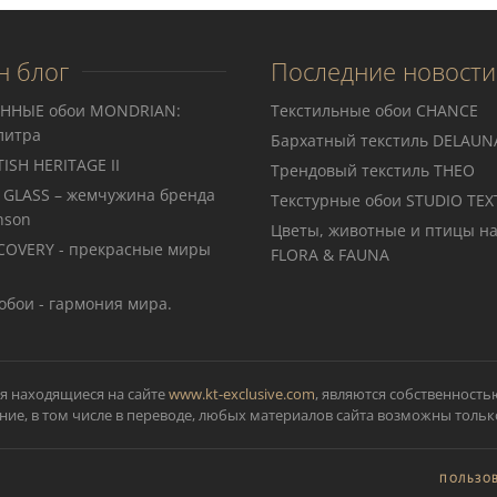
н блог
Последние новости
ННЫЕ обои MONDRIAN:
Текстильные обои CHANCE
литра
Бархатный текстиль DELAUN
ISH HERITAGE II
Трендовый текстиль THEO
 GLASS – жемчужина бренда
Teкстурные обои STUDIO TEX
nson
Цветы, животные и птицы на
COVERY - прекрасные миры
FLORA & FAUNA
обои - гармония мира.
я находящиеся на сайте
www.kt-exclusive.com
, являются собственность
ие, в том числе в переводе, любых материалов сайта возможны тольк
ПОЛЬЗОВ