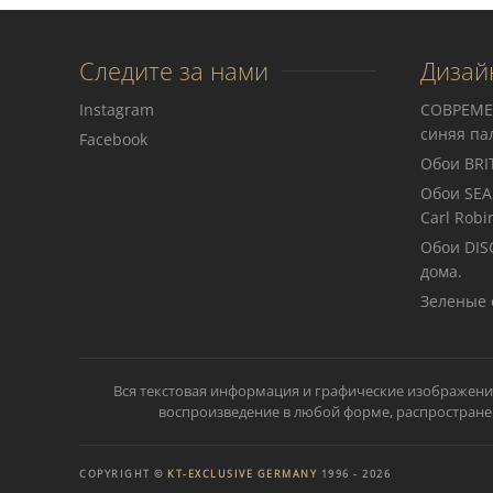
Следите за нами
Дизай
Instagram
СОВРЕМЕ
синяя па
Facebook
Обои BRIT
Обои SEA
Carl Robi
Обои DIS
дома.
Зеленые 
Вся текстовая информация и графические изображени
воспроизведение в любой форме, распространен
COPYRIGHT ©
KT-EXCLUSIVE GERMANY
1996 -
2026