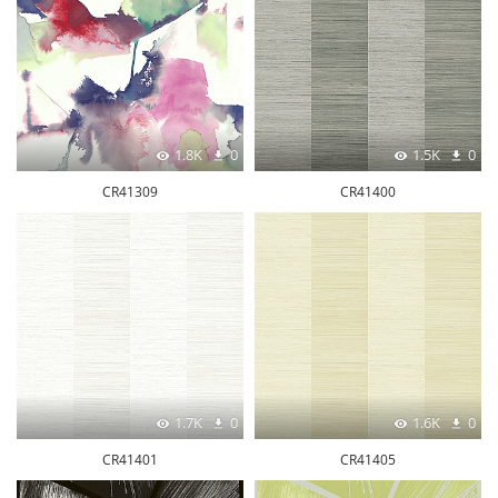
1.8K
0
1.5K
0
CR41309
CR41400
1.7K
0
1.6K
0
CR41401
CR41405