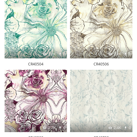
2.6K
0
2.4K
0
CR40504
CR40506
2.7K
0
2.4K
0