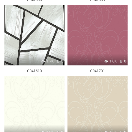
1.7K
0
1.6K
0
CR41610
CR41701