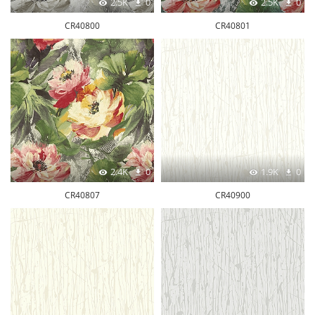
2.5K
0
2.5K
0
CR40800
CR40801
2.4K
0
1.9K
0
CR40807
CR40900