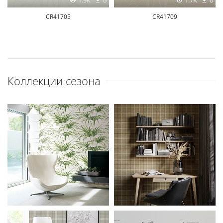
1.9K
0
1.7K
0
CR41705
CR41709
Коллекции сезона