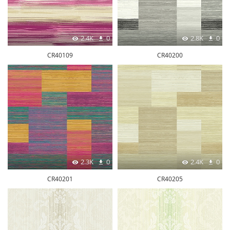
2.4K
0
2.8K
0
CR40109
CR40200
2.3K
0
2.4K
0
CR40201
CR40205