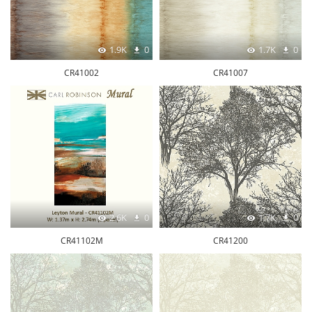
1.9K
0
1.7K
0
CR41002
CR41007
2.6K
0
1.7K
0
CR41102M
CR41200