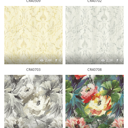
CR40509
CR40702
2.4K
0
2.3K
0
CR40703
CR40708