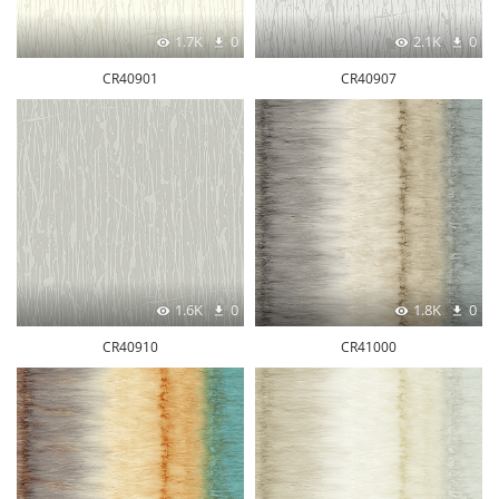
1.7K
0
2.1K
0
CR40901
CR40907
1.6K
0
1.8K
0
CR40910
CR41000