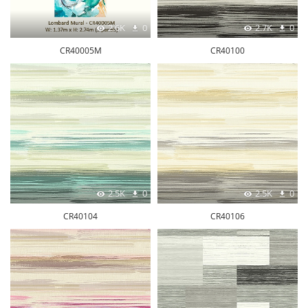
2.6K
0
2.7K
0
CR40005M
CR40100
2.5K
0
2.5K
0
CR40104
CR40106