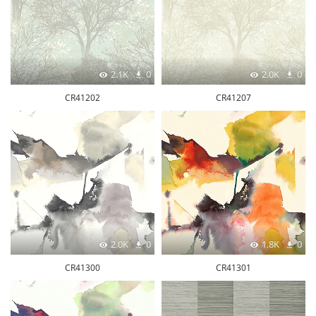
2.1K
0
2.0K
0
CR41202
CR41207
2.0K
0
1.8K
0
CR41300
CR41301