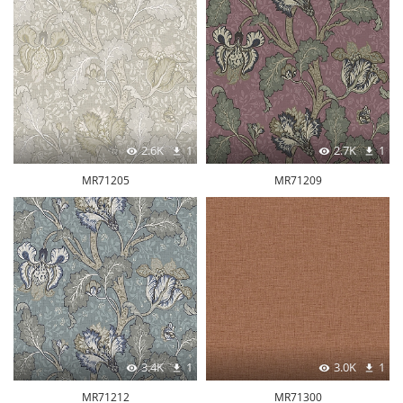
2.6K
1
2.7K
1
MR71205
MR71209
3.4K
1
3.0K
1
MR71212
MR71300