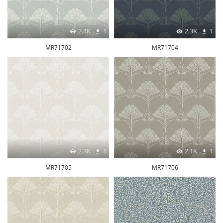
2.4K
1
2.3K
1
MR71702
MR71704
2.3K
1
2.1K
1
MR71705
MR71706