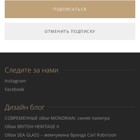
Следите за нами
Instagram
Facebook
Дизайн блог
СОВРЕМЕННЫЕ обои MONDRIAN: синяя палитра
Обои BRITISH HERITAGE II
Обои SEA GLASS – жемчужина бренда Carl Robinson