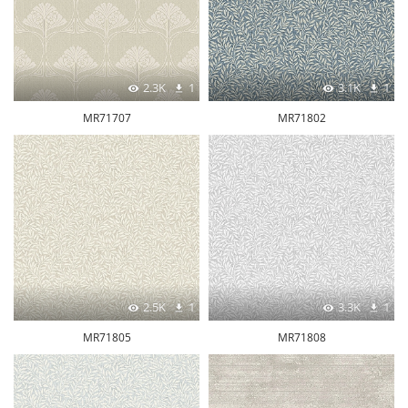
2.3K
1
3.1K
1
MR71707
MR71802
2.5K
1
3.3K
1
MR71805
MR71808