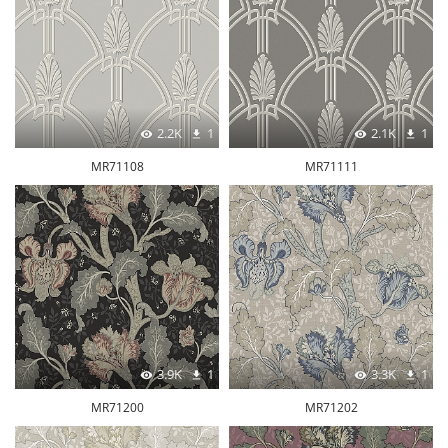
2.2K
1
2.1K
1
MR71108
MR71111
3.9K
1
3.3K
1
MR71200
MR71202