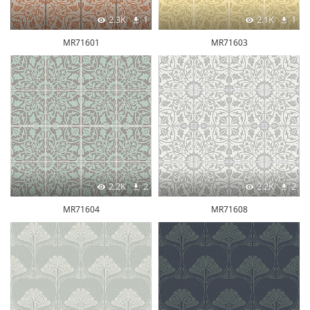
2.3K
1
2.1K
1
MR71601
MR71603
2.2K
2
2.2K
2
MR71604
MR71608