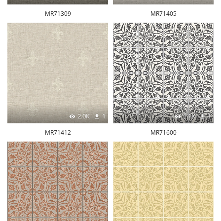
MR71309
MR71405
2.0K
1
2.1K
1
MR71412
MR71600