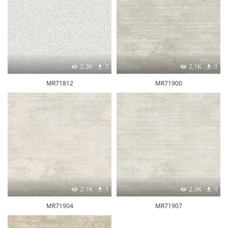
2.3K
1
2.1K
1
MR71812
MR71900
2.1K
1
2.3K
1
MR71904
MR71907