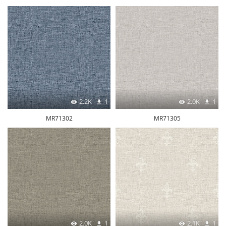
2.2K
1
2.0K
1
MR71302
MR71305
2.0K
1
2.1K
1