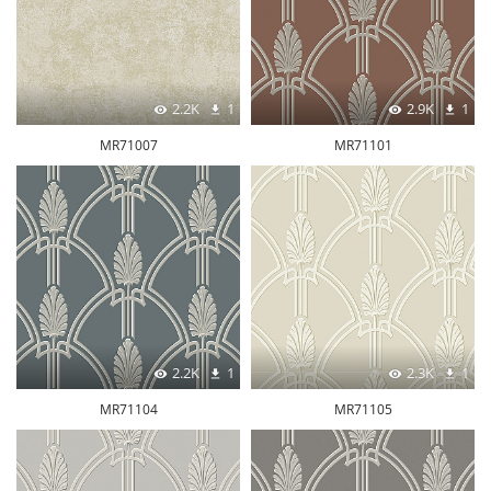
2.2K
1
2.9K
1
MR71007
MR71101
2.2K
1
2.3K
1
MR71104
MR71105