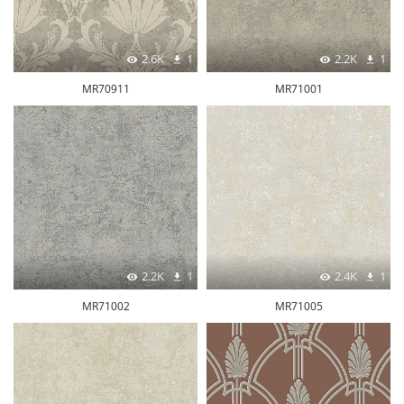
2.6K
1
2.2K
1
MR70911
MR71001
2.2K
1
2.4K
1
MR71002
MR71005