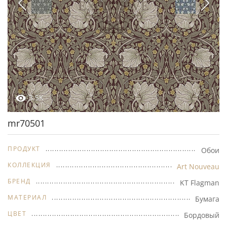
3.5K
mr70501
ПРОДУКТ
Обои
КОЛЛЕКЦИЯ
Art Nouveau
БРЕНД
KT Flagman
МАТЕРИАЛ
Бумага
ЦВЕТ
Бордовый