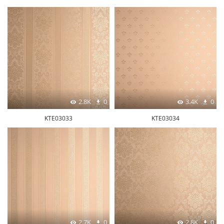
2.8K
0
3.4K
0
KTE03033
KTE03034
2.7K
0
2.8K
0