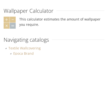
Wallpaper Calculator
This calculator estimates the amount of wallpaper
you require.
Navigating catalogs
Textile Wallcovering
Epoca Brand
Best Classics
Vasari
Esther
Lautezza
Tesoro
Raffaello
Tempo D'oro
Faberge
Teatro
Imperia