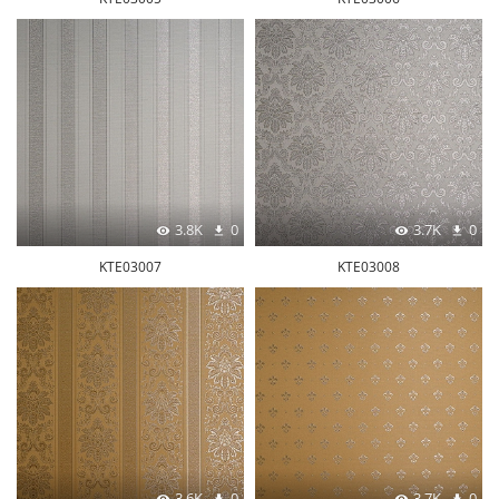
3.8K
0
3.7K
0
KTE03007
KTE03008
3.6K
0
3.7K
0