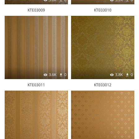
KTE03009
KTE03010
3.6K
0
3.8K
0
KTE03011
KTE03012