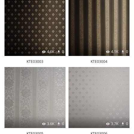
4.6K
0
4.1K
0
KTE03003
KTE03004
3.6K
0
3.7K
0
KTE03005
KTE03006