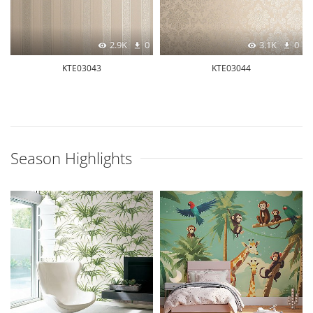
2.9K
0
3.1K
0
KTE03043
KTE03044
Season Highlights