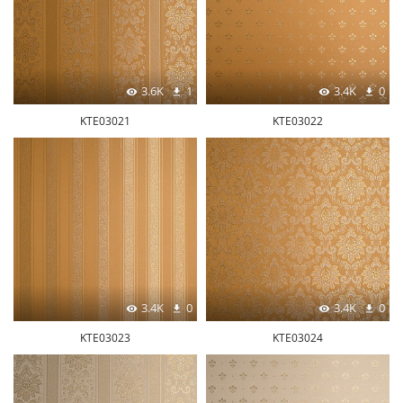
3.6K
1
3.4K
0
KTE03021
KTE03022
3.4K
0
3.4K
0
KTE03023
KTE03024