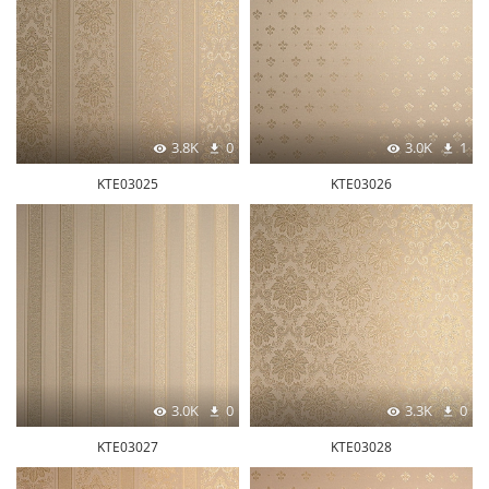
3.8K
0
3.0K
1
KTE03025
KTE03026
3.0K
0
3.3K
0
KTE03027
KTE03028