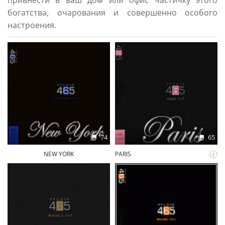
привнести в ваш дом или офис частичку этого
богатства, очарования и совершенно особого
настроения.
74
65
NEW YORK
PARIS