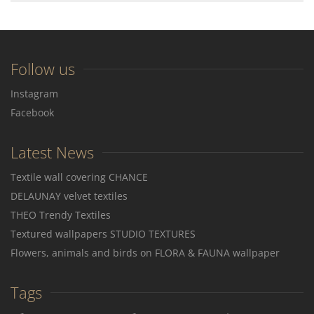
Follow us
Instagram
Facebook
Latest News
Textile wall covering CHANCE
DELAUNAY velvet textiles
THEO Trendy Textiles
Textured wallpapers STUDIO TEXTURES
Flowers, animals and birds on FLORA & FAUNA wallpaper
Tags