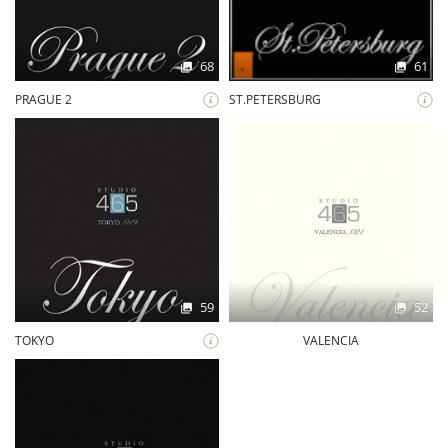
68
61
PRAGUE 2
ST.PETERSBURG
59
52
TOKYO
VALENCIA