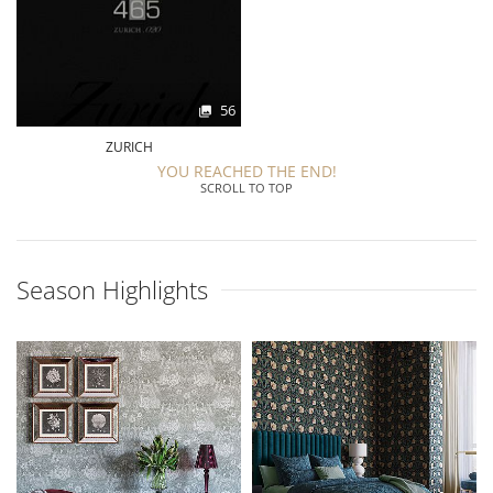
56
ZURICH
YOU REACHED THE END!
SCROLL TO TOP
Season Highlights